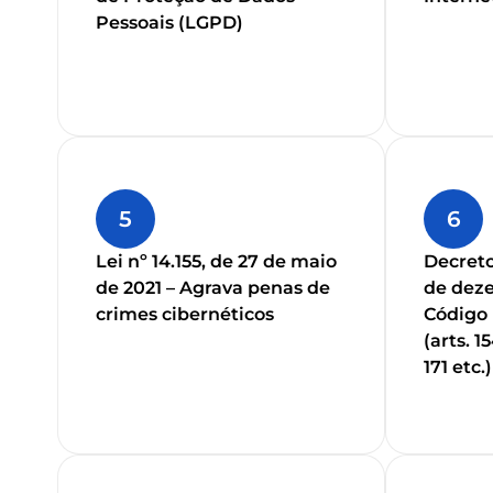
Pessoais (LGPD)
5
6
Lei nº 14.155, de 27 de maio
Decreto
de 2021 – Agrava penas de
de deze
crimes cibernéticos
Código 
(arts. 1
171 etc.)