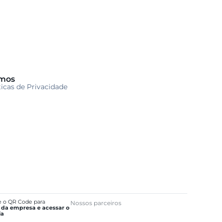
mos
ticas de Privacidade
e o QR Code para
Nossos parceiros
 da empresa e acessar o
ia