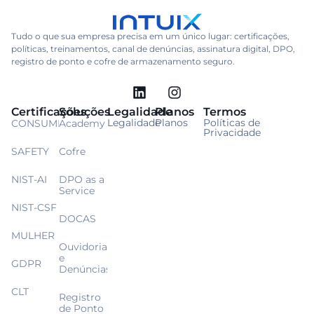
Tudo o que sua empresa precisa em um único lugar: certificações,
políticas, treinamentos, canal de denúncias, assinatura digital, DPO,
registro de ponto e cofre de armazenamento seguro.
Certificações
Soluções
Legalidade
Planos
Termos
Legalidade
Planos
Políticas de
CONSUMIDOR
Academy
Privacidade
SAFETY
Cofre
NIST-AI
DPO as a
Service
NIST-CSF
DOCAS
MULHER
Ouvidoria
e
GDPR
Denúncias
CLT
Registro
de Ponto