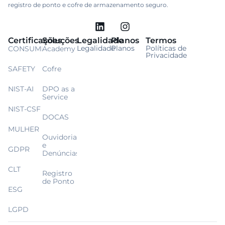
registro de ponto e cofre de armazenamento seguro.
Certificações
Soluções
Legalidade
Planos
Termos
Legalidade
Planos
Políticas de
CONSUMIDOR
Academy
Privacidade
SAFETY
Cofre
NIST-AI
DPO as a
Service
NIST-CSF
DOCAS
MULHER
Ouvidoria
e
GDPR
Denúncias
CLT
Registro
de Ponto
ESG
LGPD