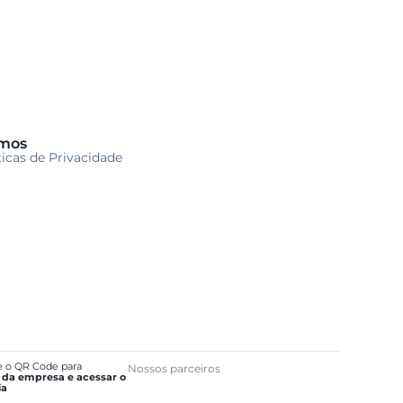
mos
ticas de Privacidade
e o QR Code para
Nossos parceiros
 da empresa e acessar o
ia